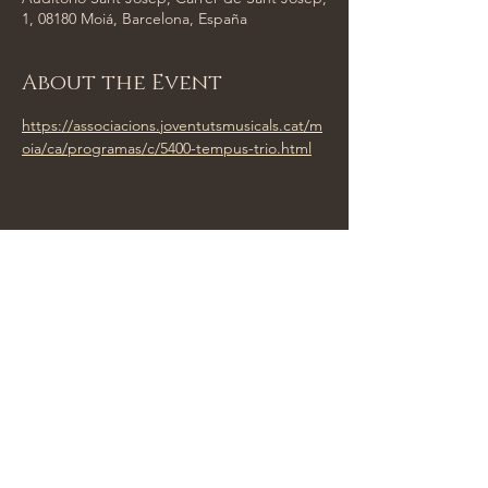
1, 08180 Moiá, Barcelona, España
About the Event
https://associacions.joventutsmusicals.cat/m
oia/ca/programas/c/5400-tempus-trio.html
Share This Event
Tempus Trio