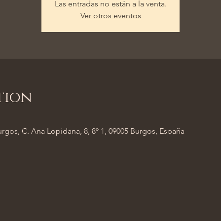
Las entradas no están a la venta.
Ver otros eventos
tion
rgos, C. Ana Lopidana, 8, 8º 1, 09005 Burgos, España