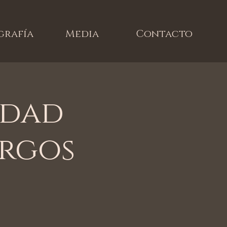
grafía
Media
Contacto
edad
urgos