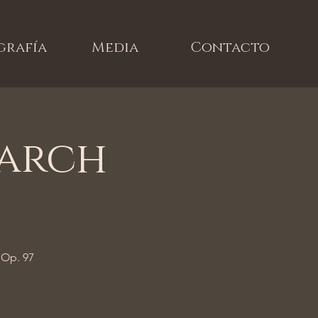
grafía
Media
Contacto
March
 Op. 97