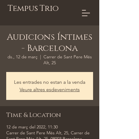
Tempus Trio
Audicions Íntimes
- Barcelona
ds., 12 de març
  |  
Carrer de Sant Pere Més
Alt, 25
Les entrades no estan a la venda
Veure altres esdeveniments
Time & Location
12 de març del 2022, 11:30
Carrer de Sant Pere Més Alt, 25, Carrer de
Sant Pere Més Alt, 25, 08003 Barcelona,