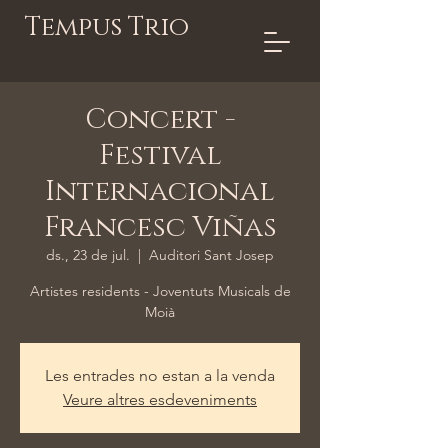
Tempus Trio
Concert -
Festival
Internacional
Francesc Viñas
ds., 23 de jul.
  |  
Auditori Sant Josep
Artistes residents - Joventuts Musicals de
Moià
Les entrades no estan a la venda
Veure altres esdeveniments