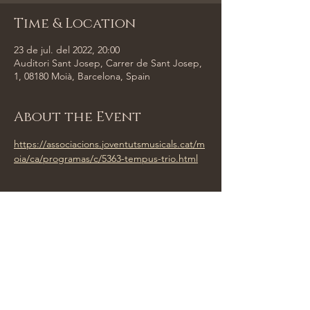
Time & Location
23 de jul. del 2022, 20:00
Auditori Sant Josep, Carrer de Sant Josep,
1, 08180 Moià, Barcelona, Spain
About the Event
https://associacions.joventutsmusicals.cat/m
oia/ca/programas/c/5363-tempus-trio.html
Share This Event