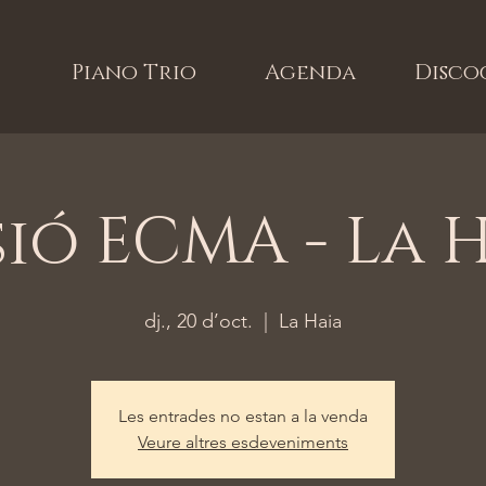
Piano Trio
Agenda
Disco
sió ECMA - La 
dj., 20 d’oct.
  |  
La Haia
Les entrades no estan a la venda
Veure altres esdeveniments