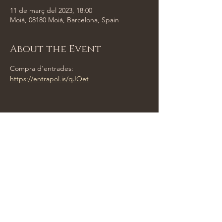
11 de març del 2023, 18:00
Moià, 08180 Moià, Barcelona, Spain
About the Event
Compra d'entrades:
https://entrapol.is/qJOet
Share This Event
Tempus Trio